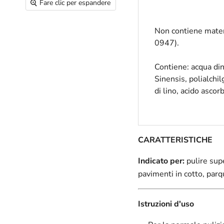
Fare clic per espandere
Non contiene materi
0947).
Contiene: acqua din
Sinensis, polialchil
di lino, acido ascor
CARATTERISTICHE
Indicato per:
pulire supe
pavimenti in cotto, parq
Istruzioni d'uso