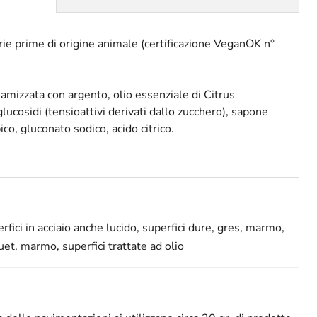
e prime di origine animale (certificazione VeganOK n°
amizzata con argento, olio essenziale di Citrus
glucosidi (tensioattivi derivati dallo zucchero), sapone
bico, gluconato sodico, acido citrico.
rfici in acciaio anche lucido, superfici dure, gres, marmo,
uet, marmo, superfici trattate ad olio