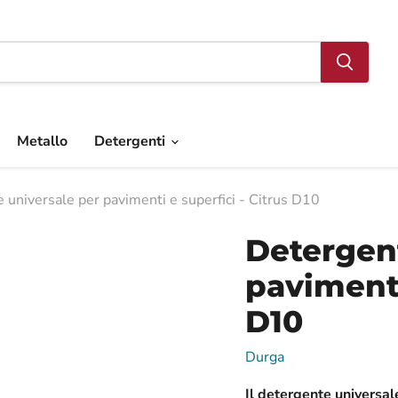
Metallo
Detergenti
 universale per pavimenti e superfici - Citrus D10
Detergent
pavimenti
D10
Durga
Il detergente universa