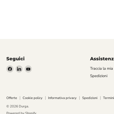
Seguici
Assistenz
Trovaci
Trovaci
Trovaci
Traccia la mia
su
su
su
Spedizioni
Facebook
LinkedIn
YouTube
Offerte
Cookie policy
Informativa privacy
Spedizioni
Termini
© 2026 Durga.
Powered by Shopify