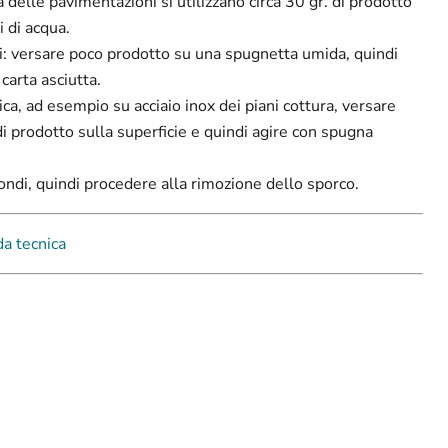
 delle pavimentazioni si utilizzano circa 30 gr. di prodotto
i di acqua.
tri: versare poco prodotto su una spugnetta umida, quindi
 carta asciutta.
ica, ad esempio su acciaio inox dei piani cottura, versare
di prodotto sulla superficie e quindi agire con spugna
ndi, quindi procedere alla rimozione dello sporco.
a tecnica