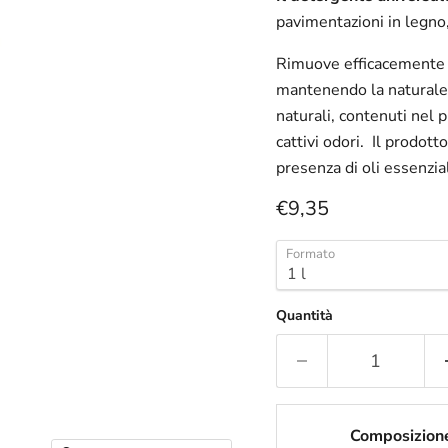
pavimentazioni in legno, 
Rimuove efficacemente il
mantenendo la naturale l
naturali, contenuti nel 
cattivi odori. Il prodot
presenza di oli essenzial
Prezzo attuale
€9,35
Formato
Quantità
Composizion