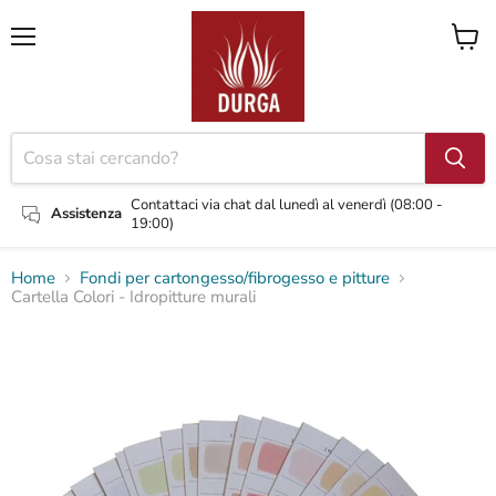
Menu
Visual
il
carrel
Contattaci via chat dal lunedì al venerdì (08:00 -
Assistenza
19:00)
Home
Fondi per cartongesso/fibrogesso e pitture
Cartella Colori - Idropitture murali